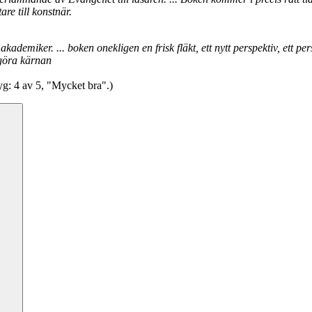
re till konstnär.
ademiker. ... boken onekligen en frisk fläkt, ett nytt perspektiv, ett pe
ggöra kärnan
tyg: 4 av 5, "Mycket bra".)