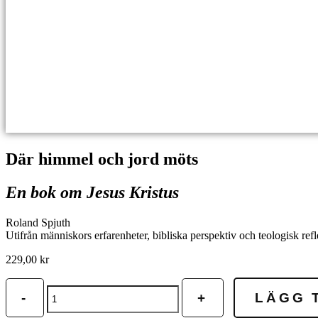
Där himmel och jord möts
En bok om Jesus Kristus
Roland Spjuth
Utifrån människors erfarenheter, bibliska perspektiv och teologisk ref
229,00
kr
Där
-
+
LÄGG 
himmel
och