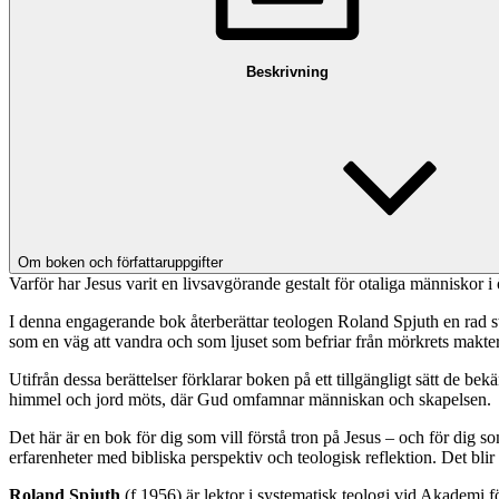
Beskrivning
Om boken och författaruppgifter
Varför har Jesus varit en livsavgörande gestalt för otaliga människor i 
I denna engagerande bok återberättar teologen Roland Spjuth en rad sta
som en väg att vandra och som ljuset som befriar från mörkrets makter
Utifrån dessa berättelser förklarar boken på ett tillgängligt sätt de 
himmel och jord möts, där Gud omfamnar människan och skapelsen.
Det här är en bok för dig som vill förstå tron på Jesus – och för dig s
erfarenheter med bibliska perspektiv och teologisk reflektion. Det blir 
Roland Spjuth
(f 1956) är lektor i systematisk teologi vid Akademi 