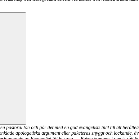
n pastoral ton och gör det med en god evangelists tillit till att berätt
örenklade apologetiska argument eller paketeras snyggt och lockande, ä
överlämnande av Evangeliet till läsaren. ... Boken kommer i precis rätt t