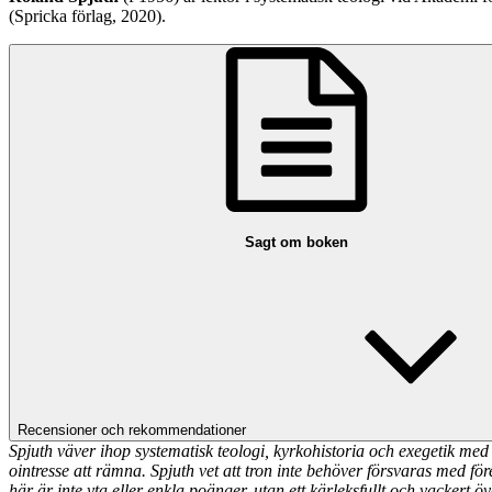
(Spricka förlag, 2020).
Sagt om boken
Recensioner och rekommendationer
Spjuth väver ihop systematisk teologi, kyrkohistoria och exegetik med e
ointresse att rämna. Spjuth vet att tron inte behöver försvaras med f
här är inte yta eller enkla poänger, utan ett kärleksfullt och vackert 