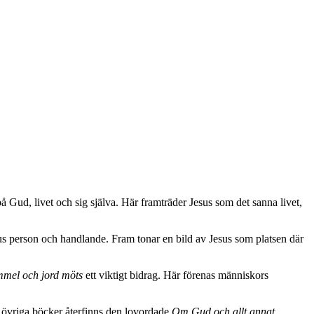
 Gud, livet och sig själva. Här framträder Jesus som det sanna livet,
esus person och handlande. Fram tonar en bild av Jesus som platsen där
mel och jord möts
ett viktigt bidrag. Här förenas människors
s övriga böcker återfinns den lovordade
Om Gud och allt annat