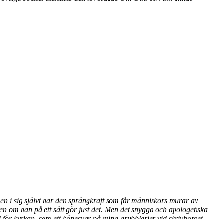
elsen i sig självt har den sprängkraft som får människors murar av
ven om han på ett sätt gör just det. Men det snygga och apologetiska
id för kyrkan, som ett bönesvar på mina grubblerier vid skrivbordet. ...