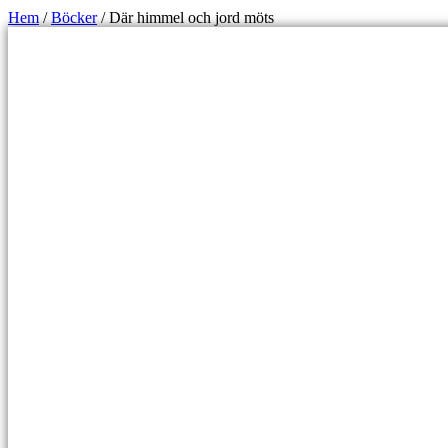
Hem
/
Böcker
/ Där himmel och jord möts