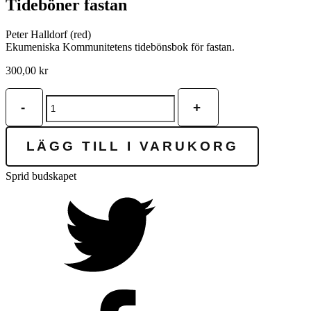
Tideböner fastan
Peter Halldorf (red)
Ekumeniska Kommunitetens tidebönsbok för fastan.
300,00
kr
Tideböner
-
+
fastan
mängd
LÄGG TILL I VARUKORG
Sprid budskapet