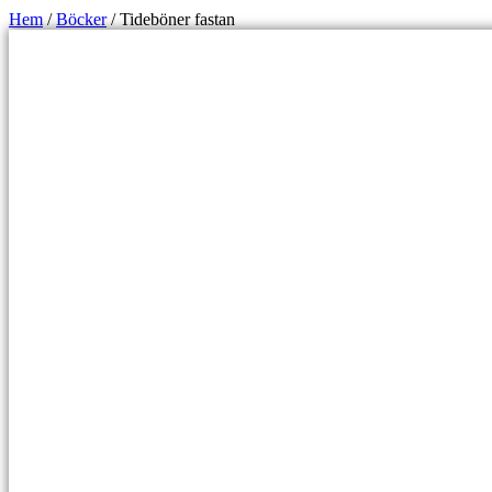
Hem
/
Böcker
/ Tideböner fastan