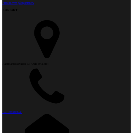
Prenumerera på nyhetsbrev
KONTAKT
Hammarbacksvägen 93, Oxie (Malmö)
+46 708 843240