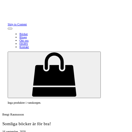
Skip to Content
Böcker
Blogg
Om oss
EKiBS
Kontakt
Inga produkter i varukorgen.
Bengt Rasmusson
Somliga böcker är för bra!
16 september, 2020