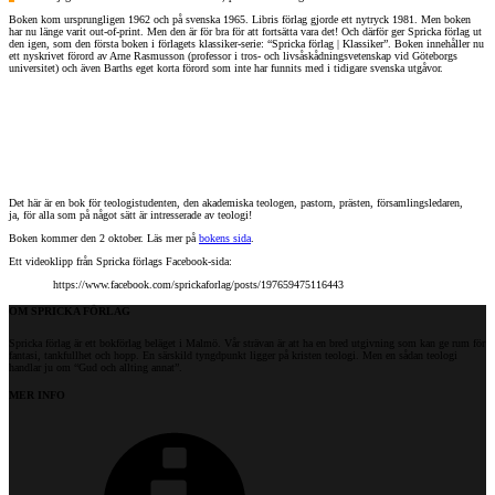
Boken kom ursprungligen 1962 och på svenska 1965. Libris förlag gjorde ett nytryck 1981. Men boken
har nu länge varit out-of-print. Men den är för bra för att fortsätta vara det! Och därför ger Spricka förlag ut
den igen, som den första boken i förlagets klassiker-serie: “Spricka förlag | Klassiker”. Boken innehåller nu
ett nyskrivet förord av Arne Rasmusson (professor i tros- och livsåskådningsvetenskap vid Göteborgs
universitet) och även Barths eget korta förord som inte har funnits med i tidigare svenska utgåvor.
Det här är en bok för teologistudenten, den akademiska teologen, pastorn, prästen, församlingsledaren,
ja, för alla som på något sätt är intresserade av teologi!
Boken kommer den 2 oktober. Läs mer på
bokens sida
.
Ett videoklipp från Spricka förlags Facebook-sida:
https://www.facebook.com/sprickaforlag/posts/197659475116443
OM SPRICKA FÖRLAG
Spricka förlag är ett bokförlag beläget i Malmö. Vår strävan är att ha en bred utgivning som kan ge rum för
fantasi, tankfullhet och hopp. En särskild tyngdpunkt ligger på kristen teologi. Men en sådan teologi
handlar ju om “Gud och allting annat”.
MER INFO