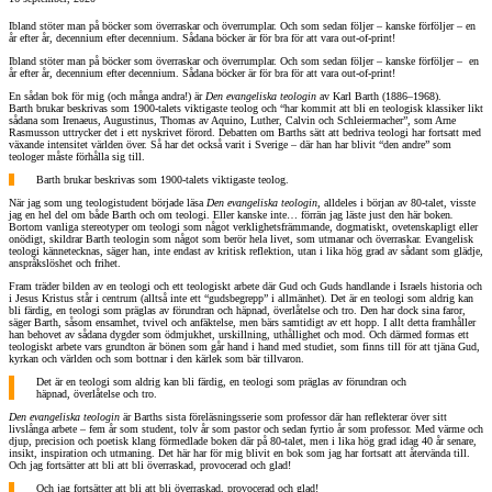
Ibland stöter man på böcker som överraskar och överrumplar. Och som sedan följer – kanske förföljer – en
år efter år, decennium efter decennium. Sådana böcker är för bra för att vara out-of-print!
Ibland stöter man på böcker som överraskar och överrumplar. Och som sedan följer – kanske förföljer – en
år efter år, decennium efter decennium. Sådana böcker är för bra för att vara out-of-print!
En sådan bok för mig (och många andra!) är
Den evangeliska teologin
av Karl Barth (1886–1968).
Barth brukar beskrivas som 1900-talets viktigaste teolog och “har kommit att bli en teologisk klassiker likt
sådana som Irenaeus, Augustinus, Thomas av Aquino, Luther, Calvin och Schleiermacher”, som Arne
Rasmusson uttrycker det i ett nyskrivet förord. Debatten om Barths sätt att bedriva teologi har fortsatt med
växande intensitet världen över. Så har det också varit i Sverige – där han har blivit “den andre” som
teologer måste förhålla sig till.
Barth brukar beskrivas som 1900-talets viktigaste teolog.
När jag som ung teologistudent började läsa
Den evangeliska teologin
, alldeles i början av 80-talet, visste
jag en hel del om både Barth och om teologi. Eller kanske inte… förrän jag läste just den här boken
.
Bortom vanliga stereotyper om teologi som något verklighetsfrämmande, dogmatiskt, ovetenskapligt eller
onödigt, skildrar Barth teologin som något som berör hela livet, som utmanar och överraskar. Evangelisk
teologi kännetecknas, säger han, inte endast av kritisk reflektion, utan i lika hög grad av sådant som glädje,
anspråkslöshet och frihet.
Fram träder bilden av en teologi och ett teologiskt arbete där Gud och Guds handlande i Israels historia och
i Jesus Kristus står i centrum (alltså inte ett “gudsbegrepp” i allmänhet). Det är en teologi som aldrig kan
bli färdig, en teologi som präglas av förundran och häpnad, överlåtelse och tro. Den har dock sina faror,
säger Barth, såsom ensamhet, tvivel och anfäktelse, men bärs samtidigt av ett hopp. I allt detta framhåller
han behovet av sådana dygder som ödmjukhet, urskillning, uthållighet och mod. Och därmed formas ett
teologiskt arbete vars grundton är bönen som går hand i hand med studiet, som finns till för att tjäna Gud,
kyrkan och världen och som bottnar i den kärlek som bär tillvaron.
Det är en teologi som aldrig kan bli färdig, en teologi som präglas av förundran och
häpnad, överlåtelse och tro.
Den evangeliska teologin
är Barths sista föreläsningsserie som professor där han reflekterar över sitt
livslånga arbete – fem år som student, tolv år som pastor och sedan fyrtio år som professor. Med värme och
djup, precision och poetisk klang förmedlade boken där på 80-talet, men i lika hög grad idag 40 år senare,
insikt, inspiration och utmaning. Det här har för mig blivit en bok som jag har fortsatt att återvända till.
Och jag fortsätter att bli att bli överraskad, provocerad och glad!
Och jag fortsätter att bli att bli överraskad, provocerad och glad!