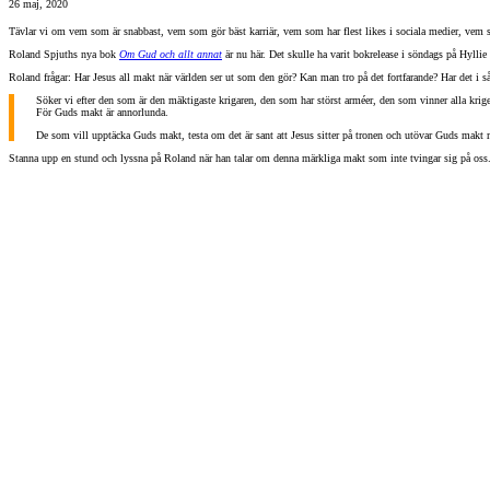
26 maj, 2020
Tävlar vi om vem som är snabbast, vem som gör bäst karriär, vem som har flest likes i sociala medier, vem 
Roland Spjuths nya bok
Om Gud och allt annat
är nu här. Det skulle ha varit bokrelease i söndags på Hylli
Roland frågar: Har Jesus all makt när världen ser ut som den gör? Kan man tro på det fortfarande? Har det i s
Söker vi efter den som är den mäktigaste krigaren, den som har störst arméer, den som vinner alla kri
För Guds makt är annorlunda.
De som vill upptäcka Guds makt, testa om det är sant att Jesus sitter på tronen och utövar Guds makt 
Stanna upp en stund och lyssna på Roland när han talar om denna märkliga makt som inte tvingar sig på oss. H