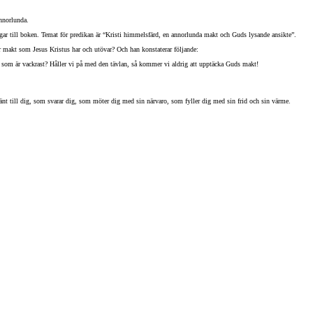
nnorlunda.
ngar till boken. Temat för predikan är “Kristi himmelsfärd, en annorlunda makt och Guds lysande ansikte”.
ör makt som Jesus Kristus har och utövar? Och han konstaterar följande:
m som är vackrast? Håller vi på med den tävlan, så kommer vi aldrig att upptäcka Guds makt!
änt till dig, som svarar dig, som möter dig med sin närvaro, som fyller dig med sin frid och sin värme.