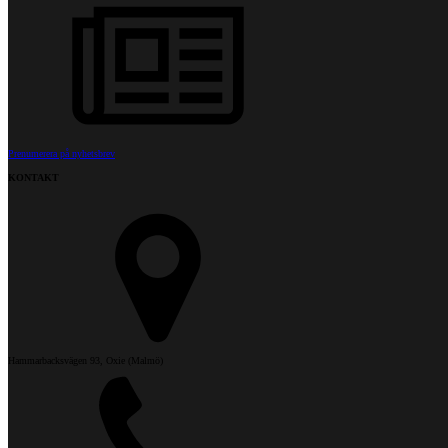
Prenumerera på nyhetsbrev
KONTAKT
Hammarbacksvägen 93, Oxie (Malmö)