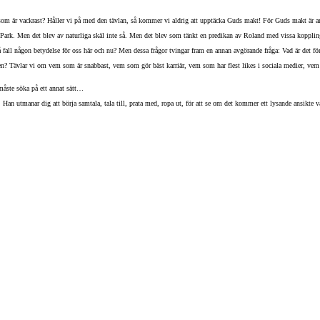
som är vackrast? Håller vi på med den tävlan, så kommer vi aldrig att upptäcka Guds makt! För Guds makt är a
e Park. Men det blev av naturliga skäl inte så. Men det blev som tänkt en predikan av Roland med vissa koppli
å fall någon betydelse för oss här och nu? Men dessa frågor tvingar fram en annan avgörande fråga: Vad är det f
gen? Tävlar vi om vem som är snabbast, vem som gör bäst karriär, vem som har flest likes i sociala medier, ve
måste söka på ett annat sätt…
an utmanar dig att börja samtala, tala till, prata med, ropa ut, för att se om det kommer ett lysande ansikte v