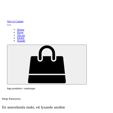
Skip to Content
Böcker
Blogg
Om oss
EKiBS
Kontakt
Inga produkter i varukorgen.
Bengt Rasmusson
En annorlunda makt, ett lysande ansikte