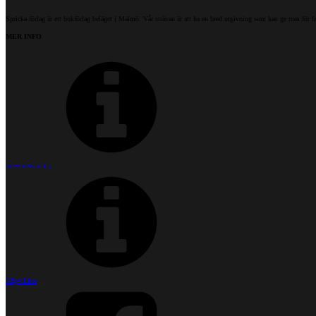
Spricka förlag är ett bokförlag beläget i Malmö. Vår strävan är att ha en bred utgivning som kan ge rum för f
MER INFO
Integritetspolicy
Köpvillkor