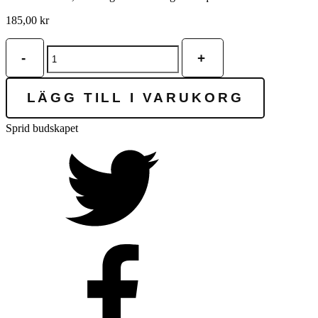
185,00
kr
Mot
-
+
våldet
mängd
LÄGG TILL I VARUKORG
Sprid budskapet