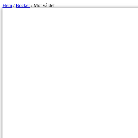
Hem
/
Böcker
/ Mot våldet