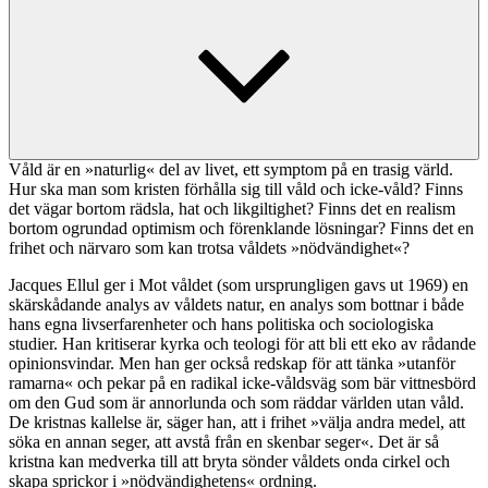
Våld är en »naturlig« del av livet, ett symptom på en trasig värld.
Hur ska man som kristen förhålla sig till våld och icke-våld? Finns
det vägar bortom rädsla, hat och likgiltighet? Finns det en realism
bortom ogrundad optimism och förenklande lösningar? Finns det en
frihet och närvaro som kan trotsa våldets »nödvändighet«?
Jacques Ellul ger i Mot våldet (som ursprungligen gavs ut 1969) en
skärskådande analys av våldets natur, en analys som bottnar i både
hans egna livserfarenheter och hans politiska och sociologiska
studier. Han kritiserar kyrka och teologi för att bli ett eko av rådande
opinionsvindar. Men han ger också redskap för att tänka »utanför
ramarna« och pekar på en radikal icke-våldsväg som bär vittnesbörd
om den Gud som är annorlunda och som räddar världen utan våld.
De kristnas kallelse är, säger han, att i frihet »välja andra medel, att
söka en annan seger, att avstå från en skenbar seger«. Det är så
kristna kan medverka till att bryta sönder våldets onda cirkel och
skapa sprickor i »nödvändig­hetens« ordning.